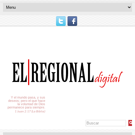
El Tiempo
Y el mundo pasa, y sus
deseos; pero el que hace
la voluntad de Dios
permanece para siempre.
1 Juan 2:17 (La Biblia)