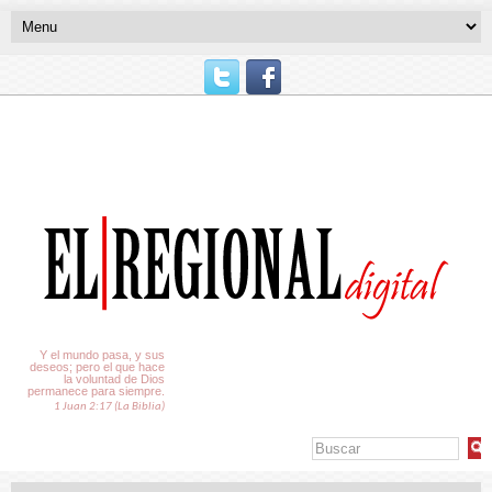
El Tiempo
Y el mundo pasa, y sus
deseos; pero el que hace
la voluntad de Dios
permanece para siempre.
1 Juan 2:17 (La Biblia)