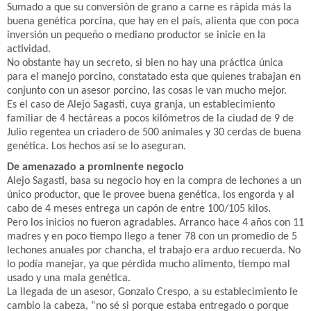
Sumado a que su conversión de grano a carne es rápida más la
buena genética porcina, que hay en el país, alienta que con poca
inversión un pequeño o mediano productor se inicie en la
actividad.
No obstante hay un secreto, si bien no hay una práctica única
para el manejo porcino, constatado esta que quienes trabajan en
conjunto con un asesor porcino, las cosas le van mucho mejor.
Es el caso de Alejo Sagasti, cuya granja, un establecimiento
familiar de 4 hectáreas a pocos kilómetros de la ciudad de 9 de
Julio regentea un criadero de 500 animales y 30 cerdas de buena
genética. Los hechos así se lo aseguran.
De amenazado a prominente negocio
Alejo Sagasti, basa su negocio hoy en la compra de lechones a un
único productor, que le provee buena genética, los engorda y al
cabo de 4 meses entrega un capón de entre 100/105 kilos.
Pero los inicios no fueron agradables. Arranco hace 4 años con 11
madres y en poco tiempo llego a tener 78 con un promedio de 5
lechones anuales por chancha, el trabajo era arduo recuerda. No
lo podía manejar, ya que pérdida mucho alimento, tiempo mal
usado y una mala genética.
La llegada de un asesor, Gonzalo Crespo, a su establecimiento le
cambio la cabeza, “no sé si porque estaba entregado o porque