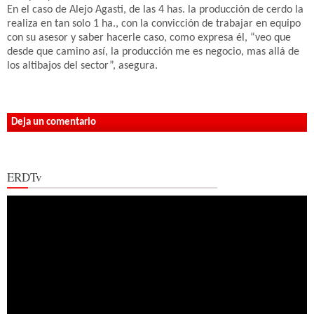
En el caso de Alejo Agasti, de las 4 has. la producción de cerdo la
realiza en tan solo 1 ha., con la convicción de trabajar en equipo
con su asesor y saber hacerle caso, como expresa él, “veo que
desde que camino así, la producción me es negocio, mas allá de
los altibajos del sector”, asegura.
Deja un comentario
ERDTv
Reproductor
de
vídeo