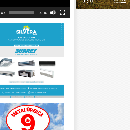
:00
09:46