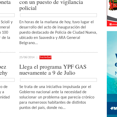
oneta
con un puesto de vigilancia
policial
Scioli y
En horas de la mañana de hoy, tuvo lugar el
eneral
desarrollo del acto de inauguración del
n 100
puesto destacado de Policía de Ciudad Nueva,
r de la
ubicado en Saavedra y ARA General
Belgrano...
25/06/2014
Sociedad
pez
Llega el programa YPF GAS
nehy
nuevamente a 9 de Julio
go de
Se trata de una iniciativa impulsada por el
y a
Gobierno nacional ante la necesidad de
unidad
solucionar un problema que parecía crónico
para numerosos habitantes de distintos
puntos del país, donde no...