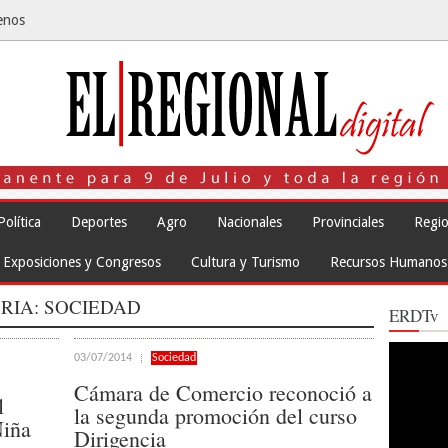
enos
Política
Deportes
Agro
Nacionales
Provinciales
Regio
Exposiciones y Congresos
Cultura y Turismo
Recursos Humanos
RIA:
SOCIEDAD
ERDTv
Reproduct
03/07/2014
Sociedad
de
vídeo
Cámara de Comercio reconoció a
l
la segunda promoción del curso
Niña
Dirigencia