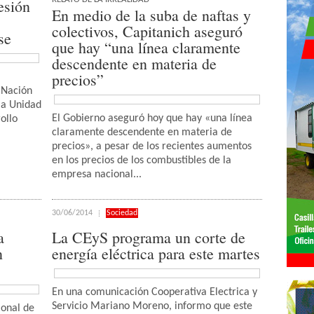
esión
En medio de la suba de naftas y
colectivos, Capitanich aseguró
se
que hay “una línea claramente
descendente en materia de
precios”
a Nación
la Unidad
El Gobierno aseguró hoy que hay «una línea
ollo
claramente descendente en materia de
precios», a pesar de los recientes aumentos
en los precios de los combustibles de la
empresa nacional...
30/06/2014
Sociedad
a
La CEyS programa un corte de
n
energía eléctrica para este martes
En una comunicación Cooperativa Electrica y
Servicio Mariano Moreno, informo que este
ional de