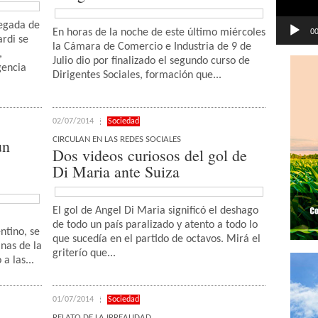
legada de
00
En horas de la noche de este último miércoles
ardi se
la Cámara de Comercio e Industria de 9 de
,
Julio dio por finalizado el segundo curso de
gencia
Dirigentes Sociales, formación que...
02/07/2014
Sociedad
CIRCULAN EN LAS REDES SOCIALES
un
Dos videos curiosos del gol de
Di Maria ante Suiza
El gol de Angel Di Maria significó el deshago
.
de todo un país paralizado y atento a todo lo
ntino, se
que sucedía en el partido de octavos. Mirá el
nas de la
griterío que...
a las...
01/07/2014
Sociedad
RELATO DE LA IRREALIDAD