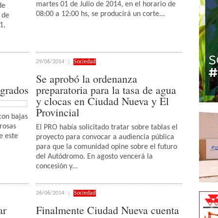
martes 01 de Julio de 2014, en el horario de
de
08:00 a 12:00 hs, se producirá un corte...
 de
1,
29/06/2014
Sociedad
Se aprobó la ordenanza
 grados
preparatoria para la tasa de agua
y clocas en Ciudad Nueva y El
Provincial
con bajas
rosas
El PRO había solicitado tratar sobre tablas el
e este
proyecto para convocar a audiencia pública
para que la comunidad opine sobre el futuro
del Autódromo. En agosto vencerá la
concesión y...
26/06/2014
Sociedad
ar
Finalmente Ciudad Nueva cuenta