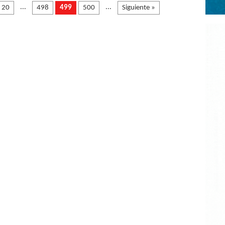
...
...
20
498
499
500
Siguiente »