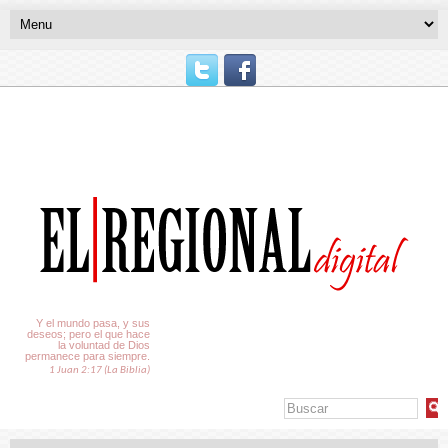
El Tiempo
Y el mundo pasa, y sus
deseos; pero el que hace
la voluntad de Dios
permanece para siempre.
1 Juan 2:17 (La Biblia)