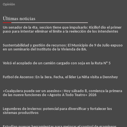
Opinión
Últimas noticias
Un senador de la 4ta. seccion tiene que impulsarlo: Kicillof dio el primer
paso para intentar eliminar el límite a la reelección de los intendentes
Sustentabilidad y gestión de recursos: El Municipio de 9 de Julio expuso
en un seminario del Instituto de la Vivienda de BA.
Volcó el acoplado de un camión cargado con soja en la Ruta Nº 5
Futbol de Ascenso: En la 3era. Fecha, el lider La Niña visita a Dennhey
«Cualquiera puede ser un asesino»: Hoy sábado 8, comienza la primera
de las nueve funciones de «Agosto A Todo Teatro» 2026
Legumbres de invierno: potencial para diversificar y fortalecer los
sistemas productivos
Estudian nuevas herramientas para mejorar el control de gramíneas