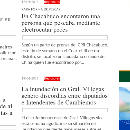
17/04/2017
Regionales
RARA FORMA DE PESCAR
En Chacabuco encontaron una
r su
persona que pescaba mediante
electrocutar peces
Según un parte de prensa del CPR Chacabuco,
 metros
este fin de semana en el Cuartel III de ese
alir (con
distrito, se localizo un ciudadano oriundo de
porcina...
China quien fue encontrado por...
13/04/2017
Regionales
La inundación en Gral. Villegas
genero discordias entre diputados
, a
e Intendentes de Cambiemos
de al
ías a
El distrito bonaerense de Gral. Villegas vio
esta semana agudizarse su situación de
inundación que desde hace meses sufre el