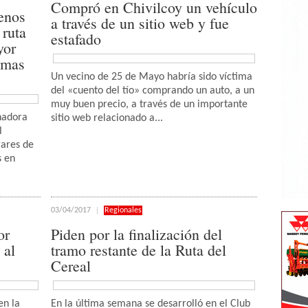
Compró en Chivilcoy un vehículo
enos
a través de un sitio web y fue
 ruta
estafado
yor
 mas
Un vecino de 25 de Mayo habría sido víctima
del «cuento del tío» comprando un auto, a un
muy buen precio, a través de un importante
nadora
sitio web relacionado a...
l
gares de
s en
03/04/2017
Regionales
or
Piden por la finalización del
 al
tramo restante de la Ruta del
Cereal
en la
En la última semana se desarrolló en el Club