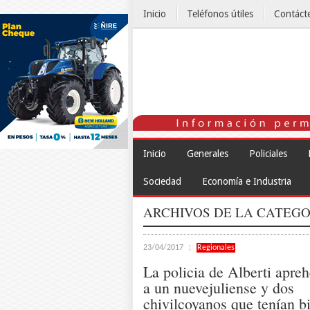
Inicio
Teléfonos útiles
Contáct
El Tiempo
Inicio
Generales
Policiales
Sociedad
Economía e Industria
ARCHIVOS DE LA CATEGO
23/04/2017
Regionales
La policia de Alberti apre
a un nuevejuliense y dos
chivilcoyanos que tenían bi