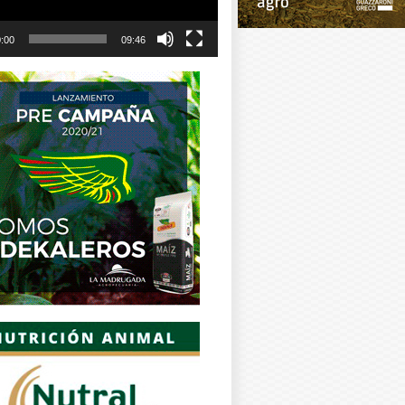
:00
09:46