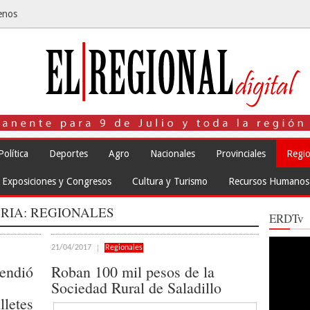
enos
Política
Deportes
Agro
Nacionales
Provinciales
Regio
Exposiciones y Congresos
Cultura y Turismo
Recursos Humanos
RIA:
REGIONALES
ERDTv
Reproduct
21/04/2017
Regionales
de
vídeo
hendió
Roban 100 mil pesos de la
Sociedad Rural de Saladillo
lletes