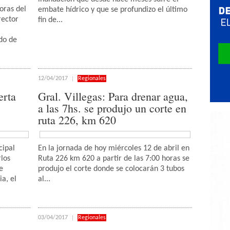
oras del
embate hídrico y que se profundizo el último
rector
fin de...
do de
12/04/2017
Regionales
erta
Gral. Villegas: Para drenar agua,
a las 7hs. se produjo un corte en
ruta 226, km 620
cipal
En la jornada de hoy miércoles 12 de abril en
rlos
Ruta 226 km 620 a partir de las 7:00 horas se
e
produjo el corte donde se colocarán 3 tubos
ia, el
al...
03/04/2017
Regionales