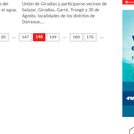
a del
Unión de Girodías y participaron vecinos de
 el agua.
Salazar, Girodías, Garré, Trongé y 30 de
Agosto, localidades de los distritos de
Daireaux,...
...
...
...
20
147
148
149
160
170