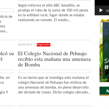
Según informa el sitio ABC Saladillo, se
produjo el robo de la suma de 100 mil pesos
00
en la entidad rural, lugar donde se estaba
olicía de
realizando un remate. El medio...
s
etes
nos...
20/04/2017
Regionales
olcó su
El Colegio Nacional de Pehuajo
el
recibio esta mañana una amenaza
de Bomba
8hs. en
En un hecho que se investiga esta mañana el
rca
colegio Nacional de Pehuajo fue víctima de
una amenaza de bomba, en pleno desarrollo
gía 9
del dictado de clases. Dicho colegio ubicado...