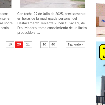
 pocos
Con fecha 29 de Julio de 2025, precisamente
nte; en
en horas de la madrugada personal del
ras sobre
Destacamento Teniente Rubén O. Sacani, de
incoln,
Fco. Madero, toma conocimiento de un ilícito
producido en...
...
...
...
19
20
21
30
40
Siguiente »