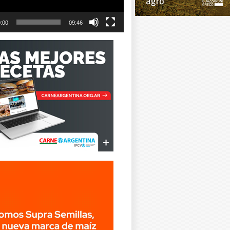
:00
09:46