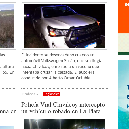
ias
El incidente se desencadenó cuando un
automóvil Volkswagen Surán, que se dirigía
a altura
hacia Chivilcoy, embistió a un vacuno que
l 65. En
intentaba cruzar la calzada. El auto era
conducido por Alberto Omar Ortubia,...
14/08/2025
Regionales
Policía Vial Chivilcoy interceptó
umna en
un vehículo robado en La Plata