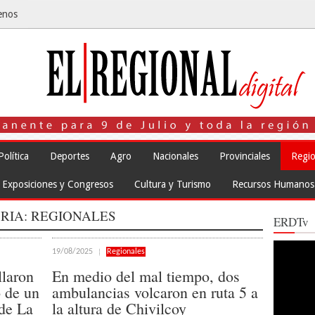
enos
Política
Deportes
Agro
Nacionales
Provinciales
Regio
Exposiciones y Congresos
Cultura y Turismo
Recursos Humanos
RIA:
REGIONALES
ERDTv
Reproduct
19/08/2025
Regionales
de
vídeo
laron
En medio del mal tiempo, dos
 de un
ambulancias volcaron en ruta 5 a
sde La
la altura de Chivilcoy