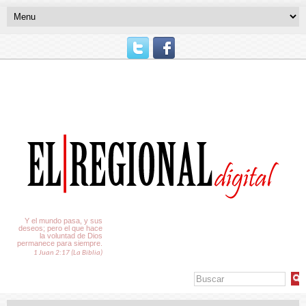
El Tiempo
Y el mundo pasa, y sus
deseos; pero el que hace
la voluntad de Dios
permanece para siempre.
1 Juan 2:17 (La Biblia)