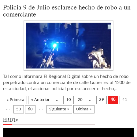
Policia 9 de Julio esclarece hecho de robo a un
comerciante
Tal como informara El Regional Digital sobre un hecho de robo
perpetrado contra un comerciante de calle Gutiérrez al 1200 de
esta ciudad, el accionar policial por esclarecer el hecho,...
...
...
« Primera
« Anterior
10
20
39
40
41
...
...
50
60
Siguiente »
Última »
ERDTv
Reproductor
de