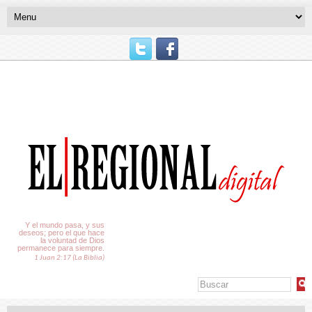
El Tiempo
Y el mundo pasa, y sus
deseos; pero el que hace
la voluntad de Dios
permanece para siempre.
1 Juan 2:17 (La Biblia)