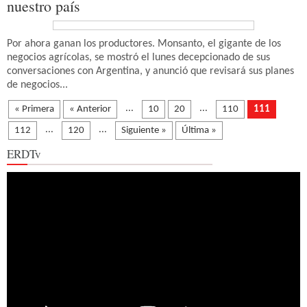
nuestro país
Por ahora ganan los productores. Monsanto, el gigante de los
negocios agrícolas, se mostró el lunes decepcionado de sus
conversaciones con Argentina, y anunció que revisará sus planes
de negocios...
...
...
« Primera
« Anterior
10
20
110
111
...
...
112
120
Siguiente »
Última »
ERDTv
Reproductor
de
vídeo