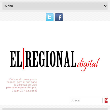
El Tiempo
Y el mundo pasa, y sus
deseos; pero el que hace
la voluntad de Dios
permanece para siempre.
1 Juan 2:17 (La Biblia)