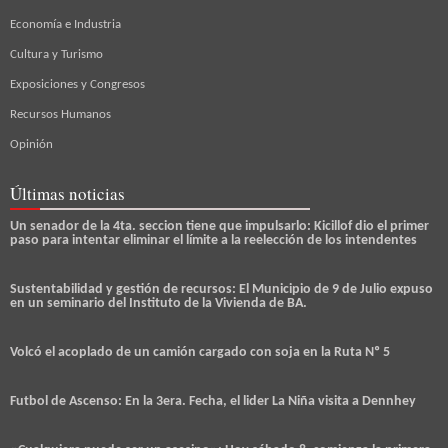
Economía e Industria
Cultura y Turismo
Exposiciones y Congresos
Recursos Humanos
Opinión
Últimas noticias
Un senador de la 4ta. seccion tiene que impulsarlo: Kicillof dio el primer
paso para intentar eliminar el límite a la reelección de los intendentes
Sustentabilidad y gestión de recursos: El Municipio de 9 de Julio expuso
en un seminario del Instituto de la Vivienda de BA.
Volcó el acoplado de un camión cargado con soja en la Ruta Nº 5
Futbol de Ascenso: En la 3era. Fecha, el lider La Niña visita a Dennhey