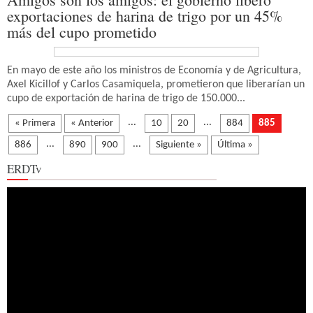
exportaciones de harina de trigo por un 45%
más del cupo prometido
En mayo de este año los ministros de Economía y de Agricultura,
Axel Kicillof y Carlos Casamiquela, prometieron que liberarían un
cupo de exportación de harina de trigo de 150.000...
...
...
« Primera
« Anterior
10
20
884
885
...
...
886
890
900
Siguiente »
Última »
ERDTv
Reproductor
de
vídeo