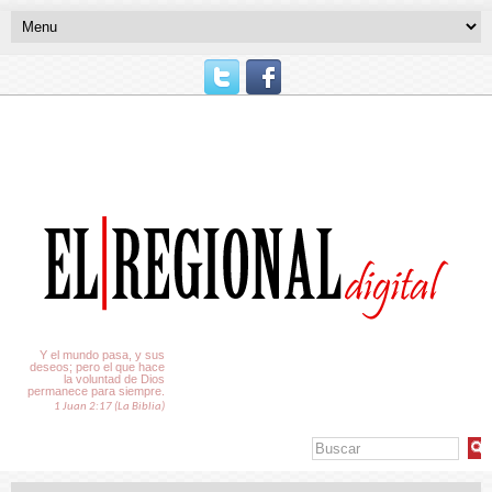
El Tiempo
Y el mundo pasa, y sus
deseos; pero el que hace
la voluntad de Dios
permanece para siempre.
1 Juan 2:17 (La Biblia)