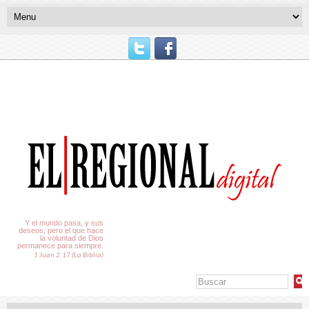
El Tiempo
Y el mundo pasa, y sus
deseos; pero el que hace
la voluntad de Dios
permanece para siempre.
1 Juan 2:17 (La Biblia)