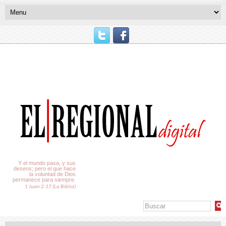
El Tiempo
Y el mundo pasa, y sus
deseos; pero el que hace
la voluntad de Dios
permanece para siempre.
1 Juan 2:17 (La Biblia)