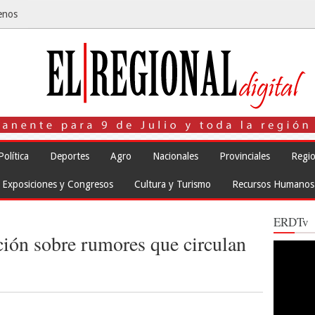
enos
Política
Deportes
Agro
Nacionales
Provinciales
Regio
Exposiciones y Congresos
Cultura y Turismo
Recursos Humanos
ERDTv
ción sobre rumores que circulan
Reproduct
de
vídeo