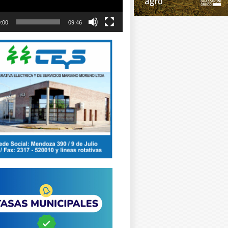
:00
09:46