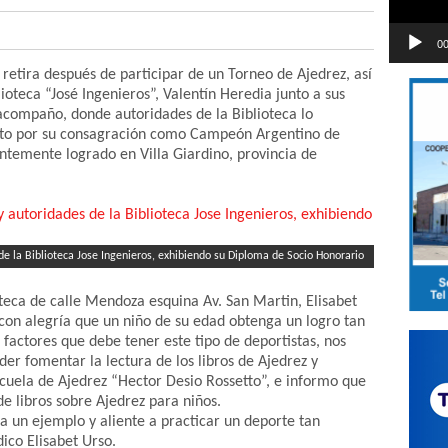
00
 retira después de participar de un Torneo de Ajedrez, así
lioteca “José Ingenieros”, Valentín Heredia junto a sus
acompaño, donde autoridades de la Biblioteca lo
to por su consagración como Campeón Argentino de
ntemente logrado en Villa Giardino, provincia de
de la Biblioteca Jose Ingenieros, exhibiendo su Diploma de Socio Honorario
oteca de calle Mendoza esquina Av. San Martin, Elisabet
con alegría que un niño de su edad obtenga un logro tan
factores que debe tener este tipo de deportistas, nos
der fomentar la lectura de los libros de Ajedrez y
cuela de Ajedrez “Hector Desio Rossetto”, e informo que
e libros sobre Ajedrez para niños.
 un ejemplo y aliente a practicar un deporte tan
dico Elisabet Urso.