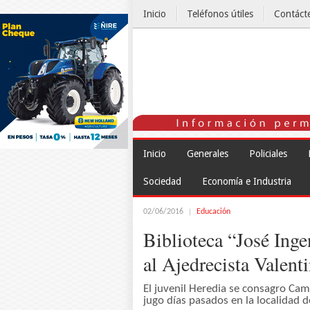
Inicio
Teléfonos útiles
Contáct
El Tiempo
Inicio
Generales
Policiales
Sociedad
Economía e Industria
02/06/2016
Educación
Biblioteca “José Ing
al Ajedrecista Valent
El juvenil Heredia se consagro Cam
jugo días pasados en la localidad d