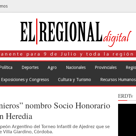
enos
Política
Deportes
Agro
Nacionales
Provinciales
Regio
Exposiciones y Congresos
Cultura y Turismo
Recursos Humanos
ERDTv
enieros” nombro Socio Honorario
Reproduct
de
in Heredia
vídeo
peón Argentino del Torneo Infantil de Ajedrez que se
e Villa Giardino, Córdoba.