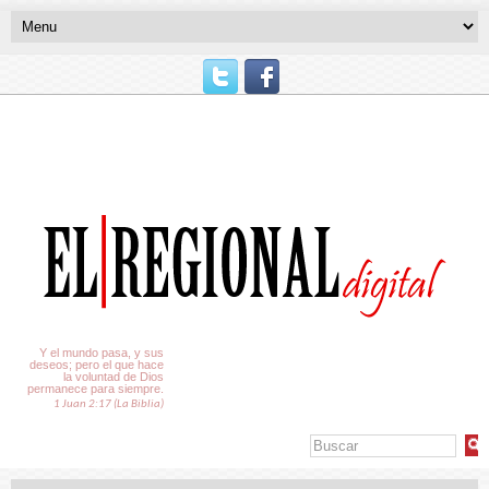
El Tiempo
Y el mundo pasa, y sus
deseos; pero el que hace
la voluntad de Dios
permanece para siempre.
1 Juan 2:17 (La Biblia)