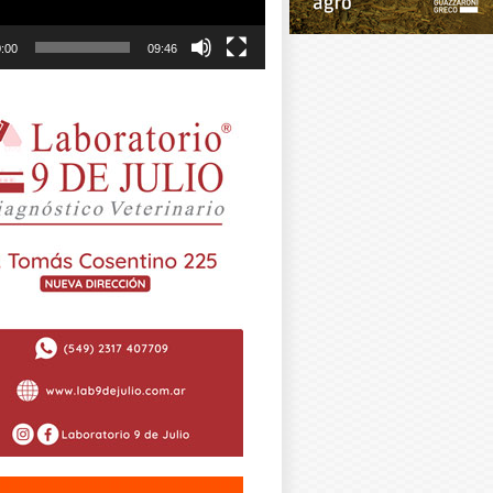
:00
09:46