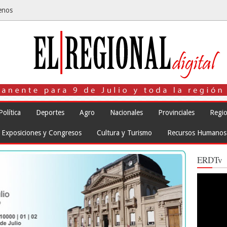
enos
Política
Deportes
Agro
Nacionales
Provinciales
Regio
Exposiciones y Congresos
Cultura y Turismo
Recursos Humanos
ERDTv
Reproduct
de
vídeo