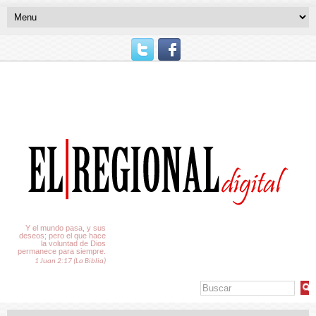
El Tiempo
Y el mundo pasa, y sus
deseos; pero el que hace
la voluntad de Dios
permanece para siempre.
1 Juan 2:17 (La Biblia)