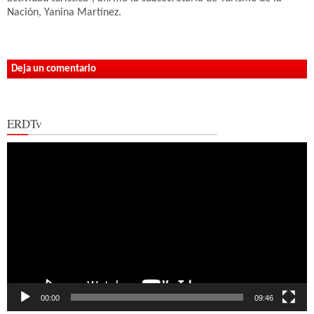
Nación, Yanina Martínez.
Deja un comentario
ERDTv
Reproductor
de
vídeo
00:00
09:46