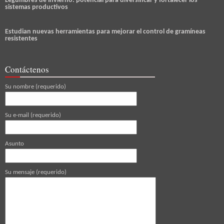
Legumbres de invierno: potencial para diversificar y fortalecer los
sistemas productivos
Estudian nuevas herramientas para mejorar el control de gramíneas
resistentes
Contáctenos
Su nombre (requerido)
Su e-mail (requerido)
Asunto
Su mensaje (requerido)