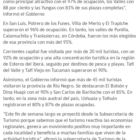
como principal atractivo con el 97% de ocupación, los Valles con
88 por ciento y las Yungas con 81% de sus plazas completas”,
informó el Gobierno
En San Luis, Potrero de los Funes, Villa de Merlo y El Trapiche
superaron el 96% de ocupación. En tanto, los valles de Punilla,
Calamuchita y Traslasierras, en Córdoba, fueron los más elegidos
de esa provincia con más del 95%.
Corrientes capital fue visitada por más de 20 mil turistas, con un
92% de ocupación y una alta concentración turística en la región
de Esteros del iberá, seguido por destinos de pesca y playas. Tafí
del Valle y Tafí Viejo en Tucumán superaron el 90%.
Asimismo, el Gobierno informó que más de 45 mil turistas
visitaron la provincia de Río Negro. Se destacaron El Bolsón y
Dina Huapi con el 90% y San Carlos de Bariloche con el 85%. En
tanto, en la zona más austral del país, Ushuaia y Tolhuin
registraron el 80% y 87% de plazas ocupadas.
“Este fin de semana largo se proyectó desde la Subsecretaría de
Turismo porque sabemos que el turismo reactiva las economías
regionales, genera un movimiento positivo muy importante en
cada localidad y beneficia a muchas familias que viven de la
actividad turística”, afirmó la subsecretaria de Turismo de la