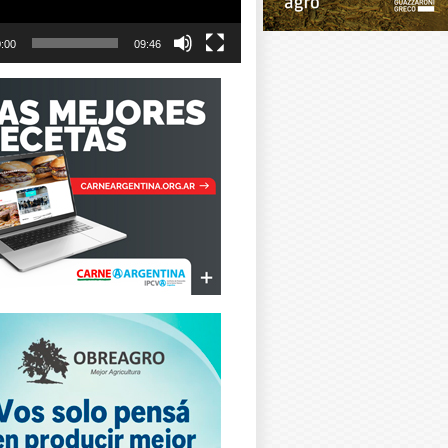
:00
09:46