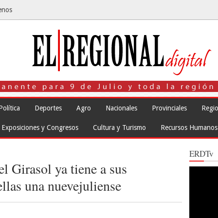
enos
Política
Deportes
Agro
Nacionales
Provinciales
Regio
Exposiciones y Congresos
Cultura y Turismo
Recursos Humanos
ERDTv
l Girasol ya tiene a sus
Reproduct
de
ellas una nuevejuliense
vídeo