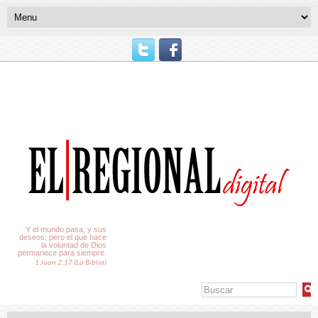
El Tiempo
Y el mundo pasa, y sus
deseos; pero el que hace
la voluntad de Dios
permanece para siempre.
1 Juan 2:17 (La Biblia)