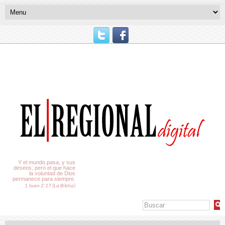
El Tiempo
Y el mundo pasa, y sus
deseos; pero el que hace
la voluntad de Dios
permanece para siempre.
1 Juan 2:17 (La Biblia)