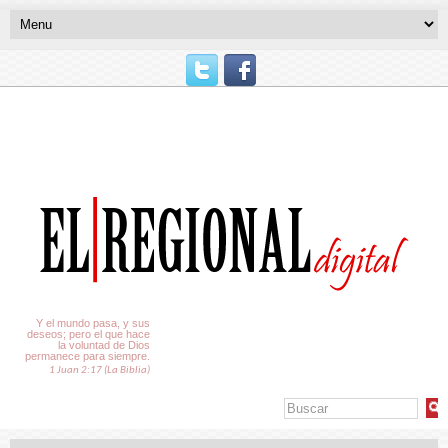
El Tiempo
Y el mundo pasa, y sus
deseos; pero el que hace
la voluntad de Dios
permanece para siempre.
1 Juan 2:17 (La Biblia)