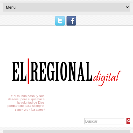
El Tiempo
Y el mundo pasa, y sus
deseos; pero el que hace
la voluntad de Dios
permanece para siempre.
1 Juan 2:17 (La Biblia)