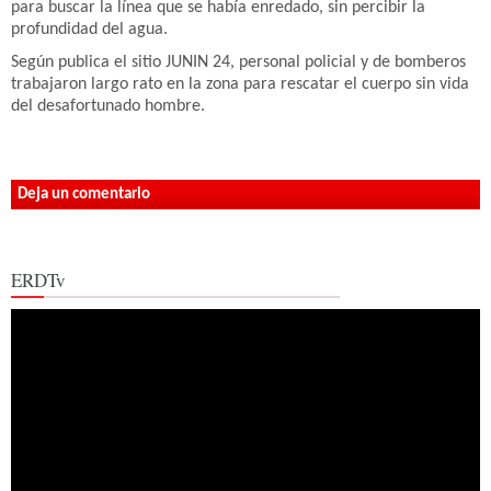
para buscar la línea que se había enredado, sin percibir la
profundidad del agua.
Según publica el sitio JUNIN 24, personal policial y de bomberos
trabajaron largo rato en la zona para rescatar el cuerpo sin vida
del desafortunado hombre.
Deja un comentario
ERDTv
Reproductor
de
vídeo