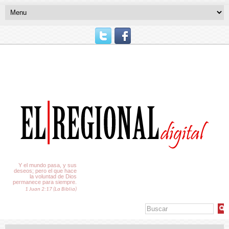
El Tiempo
Y el mundo pasa, y sus
deseos; pero el que hace
la voluntad de Dios
permanece para siempre.
1 Juan 2:17 (La Biblia)