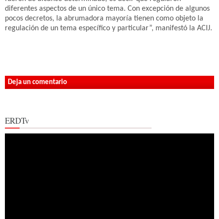
diferentes aspectos de un único tema. Con excepción de algunos
pocos decretos, la abrumadora mayoría tienen como objeto la
regulación de un tema específico y particular”, manifestó la ACIJ.
Deja un comentario
ERDTv
Reproductor
de
vídeo