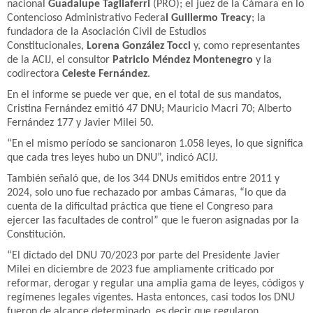
nacional
Guadalupe Tagliaferri
(PRO); el juez de la Cámara en lo
Contencioso Administrativo Federa
l Guillermo Treacy
; la
fundadora de la Asociación Civil de Estudios
Constitucionales,
Lorena González Tocci
y, como representantes
de la ACIJ, el consultor
Patricio Méndez Montenegro
y la
codirectora
Celeste Fernández
.
En el informe se puede ver que, en el total de sus mandatos,
Cristina Fernández emitió 47 DNU; Mauricio Macri 70; Alberto
Fernández 177 y Javier Milei 50.
“En el mismo período se sancionaron 1.058 leyes, lo que significa
que cada tres leyes hubo un DNU”, indicó ACIJ.
También señaló que, de los 344 DNUs emitidos entre 2011 y
2024, solo uno fue rechazado por ambas Cámaras, “lo que da
cuenta de la dificultad práctica que tiene el Congreso para
ejercer las facultades de control” que le fueron asignadas por la
Constitución.
“El dictado del DNU 70/2023 por parte del Presidente Javier
Milei en diciembre de 2023 fue ampliamente criticado por
reformar, derogar y regular una amplia gama de leyes, códigos y
regímenes legales vigentes. Hasta entonces, casi todos los DNU
fueron de alcance determinado, es decir que regularon