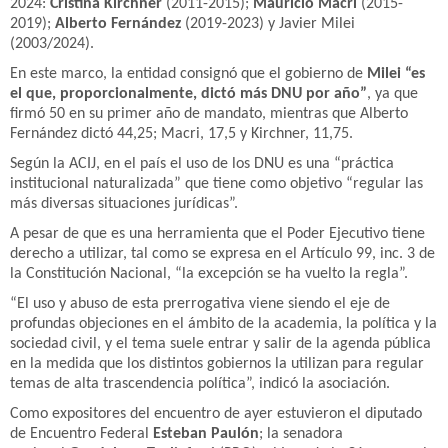
2024:
Cristina Kirchner
(2011-2015);
Mauricio Macri
(2015-
2019);
Alberto Fernández
(2019-2023) y Javier Milei
(2003/2024).
En este marco, la entidad consignó que el gobierno de
Milei “es
el que, proporcionalmente, dictó más DNU por año”
, ya que
firmó 50 en su primer año de mandato, mientras que Alberto
Fernández dictó 44,25; Macri, 17,5 y Kirchner, 11,75.
Según la ACIJ, en el país el uso de los DNU es una “práctica
institucional naturalizada” que tiene como objetivo “regular las
más diversas situaciones jurídicas”.
A pesar de que es una herramienta que el Poder Ejecutivo tiene
derecho a utilizar, tal como se expresa en el Artículo 99, inc. 3 de
la Constitución Nacional, “la excepción se ha vuelto la regla”.
“El uso y abuso de esta prerrogativa viene siendo el eje de
profundas objeciones en el ámbito de la academia, la política y la
sociedad civil, y el tema suele entrar y salir de la agenda pública
en la medida que los distintos gobiernos la utilizan para regular
temas de alta trascendencia política”, indicó la asociación.
Como expositores del encuentro de ayer estuvieron el diputado
de Encuentro Federal
Esteban Paulón
; la senadora