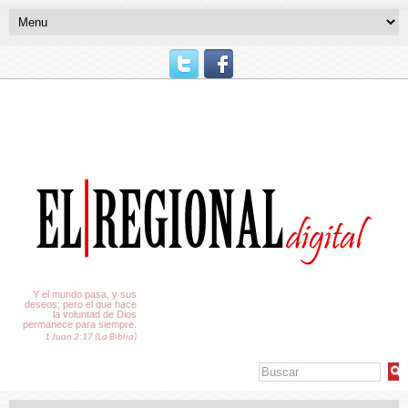
El Tiempo
Y el mundo pasa, y sus
deseos; pero el que hace
la voluntad de Dios
permanece para siempre.
1 Juan 2:17 (La Biblia)