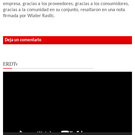
empresa, gracias a los proveedores, gracias a los consumidores,
gracias a la comunidad en su conjunto, resaltaron en una nota
firmada por Wlater Rastic.
Deja un comentario
ERDTv
Reproductor
de
vídeo