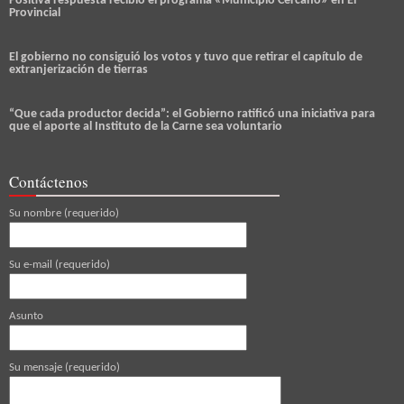
Positiva respuesta recibio el programa «Municipio Cercano» en El
Provincial
El gobierno no consiguió los votos y tuvo que retirar el capítulo de
extranjerización de tierras
“Que cada productor decida”: el Gobierno ratificó una iniciativa para
que el aporte al Instituto de la Carne sea voluntario
Contáctenos
Su nombre (requerido)
Su e-mail (requerido)
Asunto
Su mensaje (requerido)