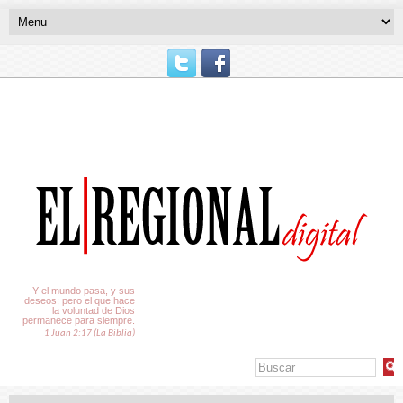
El Tiempo
Y el mundo pasa, y sus
deseos; pero el que hace
la voluntad de Dios
permanece para siempre.
1 Juan 2:17 (La Biblia)