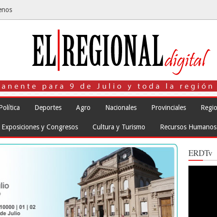
enos
Política
Deportes
Agro
Nacionales
Provinciales
Regio
Exposiciones y Congresos
Cultura y Turismo
Recursos Humanos
ERDTv
Reproduct
de
vídeo