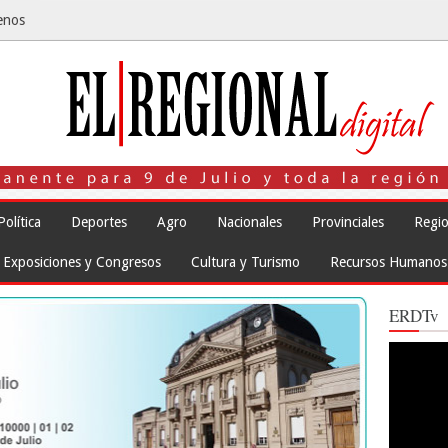
enos
Política
Deportes
Agro
Nacionales
Provinciales
Regio
Exposiciones y Congresos
Cultura y Turismo
Recursos Humanos
ERDTv
Reproduct
de
vídeo