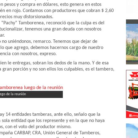
en pesos y compra en dólares, esto genera en estos
stén en rojo. Contamos con productores que cobran $ 2,60
recios muy distorsionados.
o “Pachy” Tamborenea, reconoció que la culpa es del
itucionalizar, tenemos una gran deuda con nosotros
ar.
 no uniéndonos, remarco. Tenemos que dejar de
 A lo que agrego, debemos hacernos cargo de nuestro
cencia con nosotros, expreso.
ien le entregas, sobran los dedos de la mano. Y de esa
 gran porción y no son ellos los culpables, es el tambero,
ego de la reunión
y 14 entidades tamberas, ante ello, señalo que la
 sola entidad que los represente y en la que no haya
os, con el voto del productor mismo.
compaña CARBAP, CRA, Unión General de Tamberos,