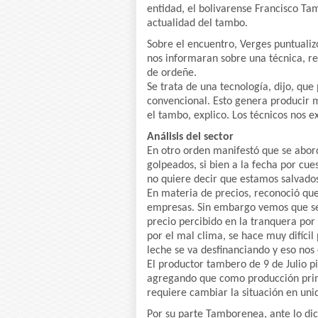
entidad, el bolivarense Francisco Ta
actualidad del tambo.
Sobre el encuentro, Verges puntualiz
nos informaran sobre una técnica, r
de ordeñe.
Se trata de una tecnología, dijo, qu
convencional. Esto genera producir m
el tambo, explico. Los técnicos nos 
Análisis del sector
En otro orden manifestó que se abor
golpeados, si bien a la fecha por cue
no quiere decir que estamos salvados.
En materia de precios, reconoció que
empresas. Sin embargo vemos que se 
precio percibido en la tranquera por
por el mal clima, se hace muy difíci
leche se va desfinanciando y eso nos
El productor tambero de 9 de Julio p
agregando que como producción prim
requiere cambiar la situación en uni
Por su parte Tamborenea, ante lo di