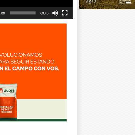
:00
09:46