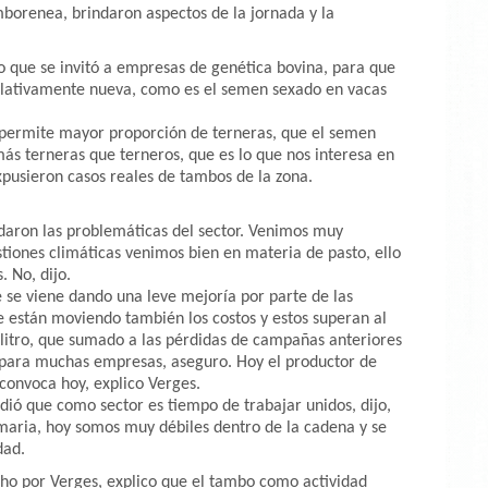
mborenea, brindaron aspectos de la jornada y la
o que se invitó a empresas de genética bovina, para que
elativamente nueva, como es el semen sexado en vacas
e permite mayor proporción de terneras, que el semen
ás terneras que terneros, que es lo que nos interesa en
expusieron casos reales de tambos de la zona.
daron las problemáticas del sector. Venimos muy
stiones climáticas venimos bien en materia de pasto, ello
 No, dijo.
 se viene dando una leve mejoría por parte de las
están moviendo también los costos y estos superan al
 litro, que sumado a las pérdidas de campañas anteriores
l para muchas empresas, aseguro. Hoy el productor de
 convoca hoy, explico Verges.
idió que como sector es tiempo de trabajar unidos, dijo,
aria, hoy somos muy débiles dentro de la cadena y se
dad.
cho por Verges, explico que el tambo como actividad