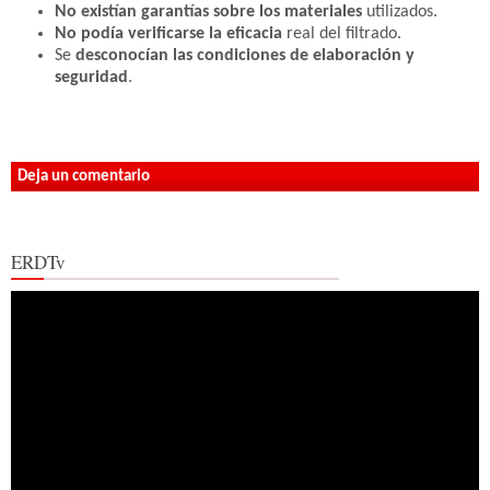
No existían garantías sobre los materiales
utilizados.
No podía verificarse la eficacia
real del filtrado.
Se
desconocían las condiciones de elaboración y
seguridad
.
Deja un comentario
ERDTv
Reproductor
de
vídeo