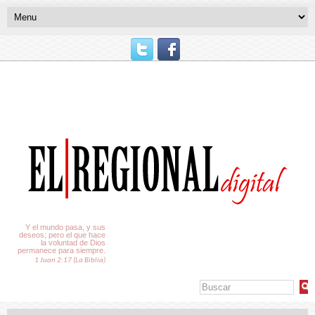
El Tiempo
Y el mundo pasa, y sus
deseos; pero el que hace
la voluntad de Dios
permanece para siempre.
1 Juan 2:17 (La Biblia)