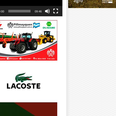
:00
09:46