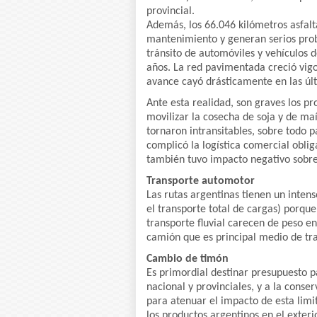
provincial.
Además, los 66.046 kilómetros asfalta
mantenimiento y generan serios pro
tránsito de automóviles y vehículos 
años. La red pavimentada creció vig
avance cayó drásticamente en las úl
Ante esta realidad, son graves los p
movilizar la cosecha de soja y de ma
tornaron intransitables, sobre todo 
complicó la logística comercial obli
también tuvo impacto negativo sobre 
Transporte automotor
Las rutas argentinas tienen un inten
el transporte total de cargas) porque 
transporte fluvial carecen de peso en
camión que es principal medio de tr
Cambio de timón
Es primordial destinar presupuesto p
nacional y provinciales, y a la conse
para atenuar el impacto de esta limi
los productos argentinos en el exteri