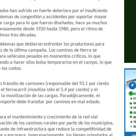
dos han sufrido un fuerte deterioro por el insuficiente
blemas de congestión y accidentes por soportar mayor
de carga para lo que fueron diseñados, hace ya muchos
orosamente desde 1920 hasta 1980, pero el ritmo de
timas tres décadas.
roblemas que debieron enfrentar los productores para
íz de la última campaña. Los caminos de tierra se
para vehículos pesados en momentos críticos, lo que
gando a hacer silos bolsa temporarios en el campo, lo que
los costos.
so tránsito de camiones (responsable del 93,1 por ciento
el ferrocarril (moviliza sólo el 5,4 por ciento) y el
 la movilización de las cargas. Paradójicamente, el
ansporte debe transitar por caminos en mal estado.
ara el mantenimiento y crecimiento de la red vial
rvación de los caminos rurales por parte de los municipios,
tante de infraestructura que reduce la competitividad de
or y encarece, innecesariamente, los bienes orientados al