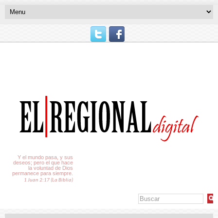
El Tiempo
Y el mundo pasa, y sus
deseos; pero el que hace
la voluntad de Dios
permanece para siempre.
1 Juan 2:17 (La Biblia)