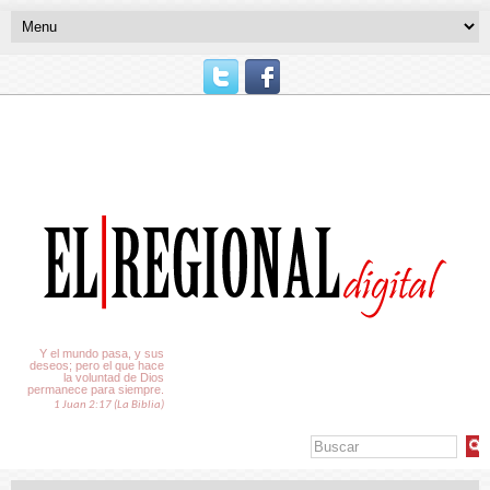
El Tiempo
Y el mundo pasa, y sus
deseos; pero el que hace
la voluntad de Dios
permanece para siempre.
1 Juan 2:17 (La Biblia)