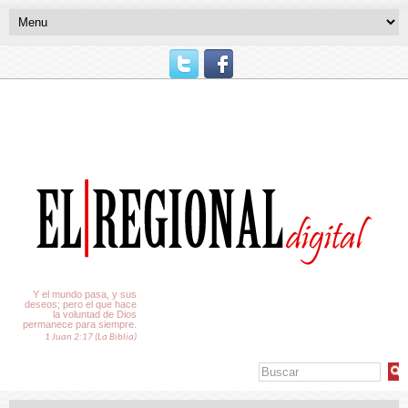
El Tiempo
Y el mundo pasa, y sus
deseos; pero el que hace
la voluntad de Dios
permanece para siempre.
1 Juan 2:17 (La Biblia)