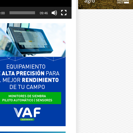
:00
09:46