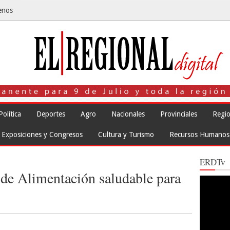
enos
Política
Deportes
Agro
Nacionales
Provinciales
Regio
Exposiciones y Congresos
Cultura y Turismo
Recursos Humanos
ERDTv
r de Alimentación saludable para
Reproduct
de
vídeo