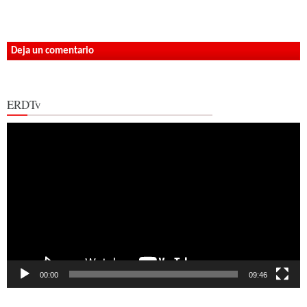
Deja un comentario
ERDTv
Reproductor
de
vídeo
00:00
09:46