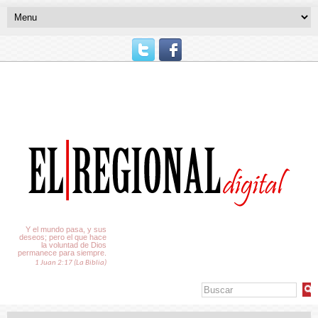
El Tiempo
Y el mundo pasa, y sus
deseos; pero el que hace
la voluntad de Dios
permanece para siempre.
1 Juan 2:17 (La Biblia)