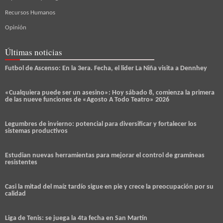
Recursos Humanos
Opinión
Últimas noticias
Futbol de Ascenso: En la 3era. Fecha, el lider La Niña visita a Dennhey
«Cualquiera puede ser un asesino»: Hoy sábado 8, comienza la primera
de las nueve funciones de «Agosto A Todo Teatro» 2026
Legumbres de invierno: potencial para diversificar y fortalecer los
sistemas productivos
Estudian nuevas herramientas para mejorar el control de gramíneas
resistentes
Casi la mitad del maíz tardío sigue en pie y crece la preocupación por su
calidad
Liga de Tenis: se juega la 4ta fecha en San Martín