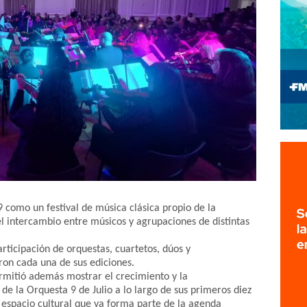
9 como un festival de música clásica propio de la
el intercambio entre músicos y agrupaciones de distintas
rticipación de orquestas, cuartetos, dúos y
ron cada una de sus ediciones.
rmitió además mostrar el crecimiento y la
de la Orquesta 9 de Julio a lo largo de sus primeros diez
 espacio cultural que ya forma parte de la agenda