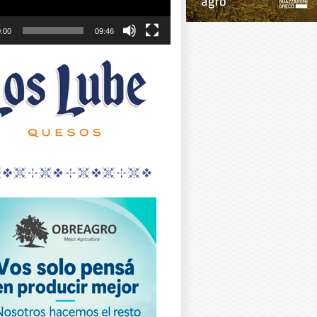
:00
09:46