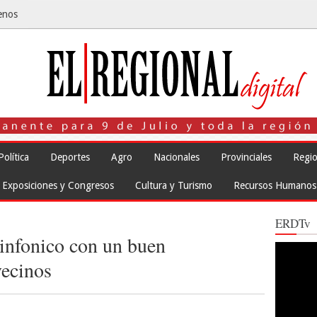
enos
Política
Deportes
Agro
Nacionales
Provinciales
Regio
Exposiciones y Congresos
Cultura y Turismo
Recursos Humanos
ERDTv
infonico con un buen
Reproduct
de
ecinos
vídeo