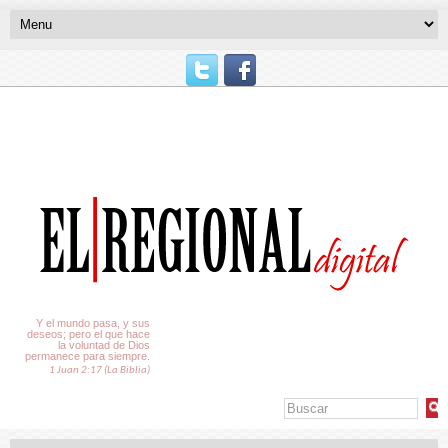
El Tiempo
Y el mundo pasa, y sus
deseos; pero el que hace
la voluntad de Dios
permanece para siempre.
1 Juan 2:17 (La Biblia)