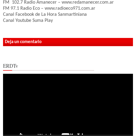
FM 102.7 Radio Amanecer – www.redamanecer.com.ar
FM 97.1 Radio Eco – www.radioeco971.com.ar
Canal Facebook de La Hora Sanmartiniana
Canal Youtube Suma Play
Deja un comentario
ERDTv
Reproductor
de
vídeo