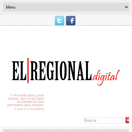
El Tiempo
Y el mundo pasa, y sus
deseos; pero el que hace
la voluntad de Dios
permanece para siempre.
1 Juan 2:17 (La Biblia)