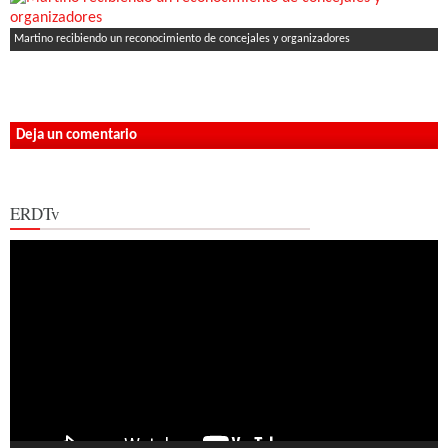
Martino recibiendo un reconocimiento de concejales y organizadores
Deja un comentario
ERDTv
Reproductor
de
vídeo