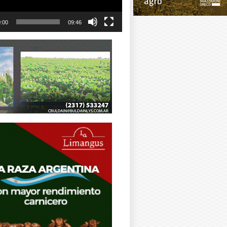
:00
09:46