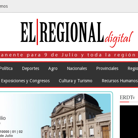
enos
Política
Deportes
Agro
Nacionales
Provinciales
Regio
Exposiciones y Congresos
Cultura y Turismo
Recursos Humanos
ERDTv
Reproduct
de
vídeo