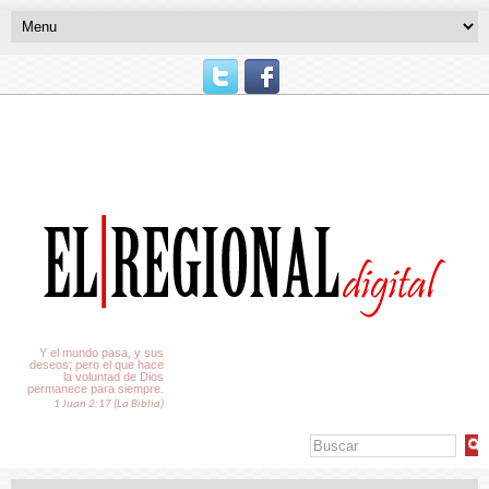
El Tiempo
Y el mundo pasa, y sus
deseos; pero el que hace
la voluntad de Dios
permanece para siempre.
1 Juan 2:17 (La Biblia)