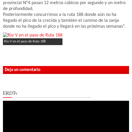
provincial Nº4 pasan 12 metros cúbicos por segundo y un metro
de profundidad.
Posteriormente concurrimos a la ruta 188 donde aún no ha
llegado el pico de la crecida y también el camino de la zanja
donde no ha llegado el pico y llegará en las próximas semanas”.
Rio V en el paso de Ruta 188
Deja un comentario
ERDTv
Reproductor
de
vídeo