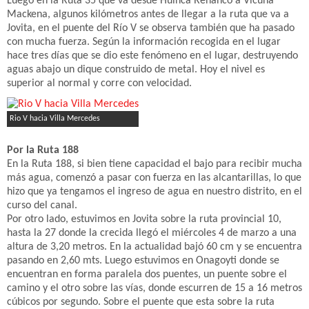
Luego en la Ruta 35 que va desde Huinca Renancó a Vicuña
Mackena, algunos kilómetros antes de llegar a la ruta que va a
Jovita, en el puente del Río V se observa también que ha pasado
con mucha fuerza. Según la información recogida en el lugar
hace tres días que se dio este fenómeno en el lugar, destruyendo
aguas abajo un dique construido de metal. Hoy el nivel es
superior al normal y corre con velocidad.
Rio V hacia Villa Mercedes
Por la Ruta 188
En la Ruta 188, si bien tiene capacidad el bajo para recibir mucha
más agua, comenzó a pasar con fuerza en las alcantarillas, lo que
hizo que ya tengamos el ingreso de agua en nuestro distrito, en el
curso del canal.
Por otro lado, estuvimos en Jovita sobre la ruta provincial 10,
hasta la 27 donde la crecida llegó el miércoles 4 de marzo a una
altura de 3,20 metros. En la actualidad bajó 60 cm y se encuentra
pasando en 2,60 mts. Luego estuvimos en Onagoyti donde se
encuentran en forma paralela dos puentes, un puente sobre el
camino y el otro sobre las vías, donde escurren de 15 a 16 metros
cúbicos por segundo. Sobre el puente que esta sobre la ruta