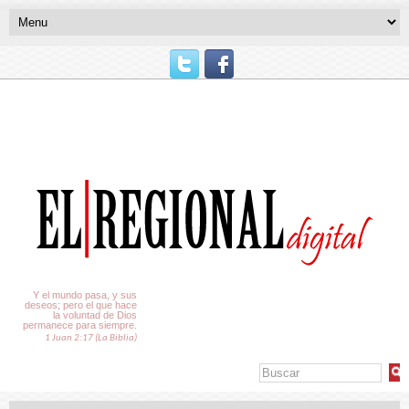
El Tiempo
Y el mundo pasa, y sus
deseos; pero el que hace
la voluntad de Dios
permanece para siempre.
1 Juan 2:17 (La Biblia)