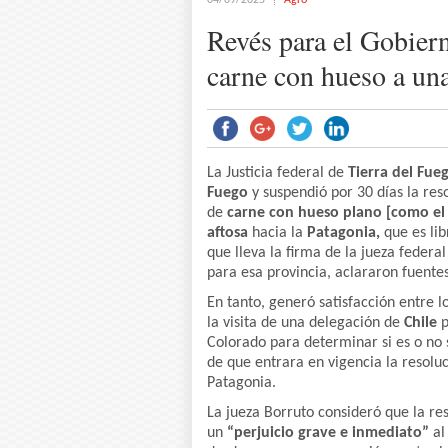
04/09/2025
Agro
Revés para el Gobierno
carne con hueso a una
La Justicia federal de
Tierra del Fue
Fuego
y suspendió por 30 días la re
de
carne con hueso plano [como el
aftosa
hacia la
Patagonia,
que es lib
que lleva la firma de la jueza federa
para esa provincia, aclararon fuente
En tanto, generó satisfacción entre l
la visita de una delegación de
Chile
p
Colorado para determinar si es o no 
de que entrara en vigencia la resolu
Patagonia.
La jueza Borruto consideró que la r
un
“perjuicio grave e inmediato”
al