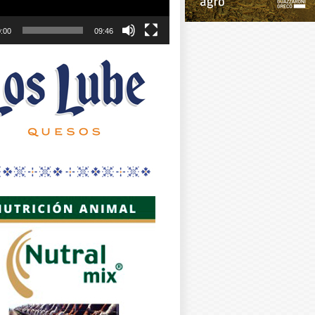
:00
09:46