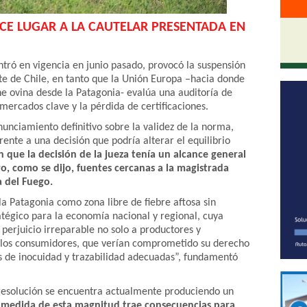
CE LUGAR A LA CAUTELAR PRESENTADA EN
tró en vigencia en junio pasado, provocó la suspensión
te de Chile, en tanto que la Unión Europa –hacia donde
rne ovina desde la Patagonia- evalúa una auditoría de
mercados clave y la pérdida de certificaciones.
nunciamiento definitivo sobre la validez de la norma,
rente a una decisión que podría alterar el equilibrio
 que la decisión de la jueza tenía un alcance general
o, como se dijo, fuentes cercanas a la magistrada
a del Fuego.
la Patagonia como zona libre de fiebre aftosa sin
atégico para la economía nacional y regional, cuya
perjuicio irreparable no solo a productores y
a los consumidores, que verían comprometido su derecho
s de inocuidad y trazabilidad adecuadas”, fundamentó
a resolución se encuentra actualmente produciendo un
 medida de esta magnitud trae consecuencias para