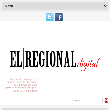
El Tiempo
Y el mundo pasa, y sus
deseos; pero el que hace
la voluntad de Dios
permanece para siempre.
1 Juan 2:17 (La Biblia)