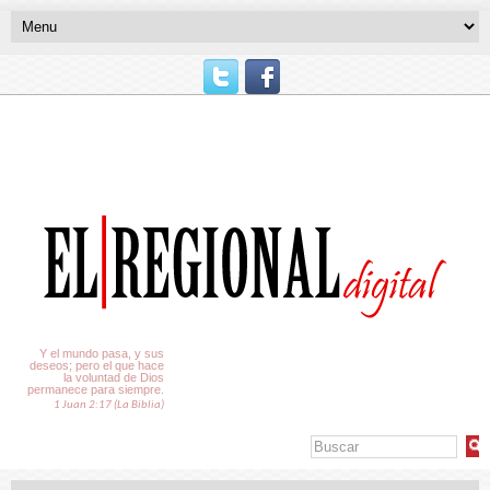
El Tiempo
Y el mundo pasa, y sus
deseos; pero el que hace
la voluntad de Dios
permanece para siempre.
1 Juan 2:17 (La Biblia)