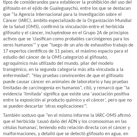
tipos de considerandos para establecer la prohibición del uso del
glifosato en el ejido de Gualeguaychú, entre los que se destacan
que “la Agencia Internacional para la Investigación sobre el
Cáncer (IARC), ámbito especializado de la Organización Mundial
de la Salud (OMS), confirmó la vinculación entre el herbicida
glifosato y el cáncer, incluyéndose en el Grupo 2A de principios
activos que se ‘clasifican como probables carcinógenos para los
seres humanos’” y que “luego de un año de exhaustivo trabajo de
17 expertos científicos de 11 países, el máximo espacio para el
estudio del cáncer de la OMS categorizó al glifosato,
agroquímico más utilizado del mundo, pilar del modelo
transgénico, en la segunda categoría más alta vinculada a la
enfermedad”. “Hay pruebas convincentes de que el glifosato
puede causar cáncer en animales de laboratorio y hay pruebas
limitadas de carcinogenia en humanos”, citó, y remarcó que “la
evidencia ‘limitada’ significa que existe una ‘asociación positiva
entre la exposición al producto químico y el cáncer’, pero que no
se pueden descartar ‘otras explicaciones’”.
También sostuvo que “en el mismo informe la IARC-OMS afirmó
que el herbicida ‘causó daño del ADN y los cromosomas en las
células humanas’, teniendo esto relación directa con el cáncer y
malformaciones, y detalló que se detectó glifosato en agua, en