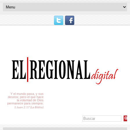
El Tiempo
Y el mundo pasa, y sus
deseos; pero el que hace
la voluntad de Dios
permanece para siempre.
1 Juan 2:17 (La Biblia)