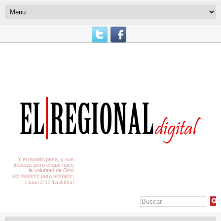
El Tiempo
Y el mundo pasa, y sus
deseos; pero el que hace
la voluntad de Dios
permanece para siempre.
1 Juan 2:17 (La Biblia)