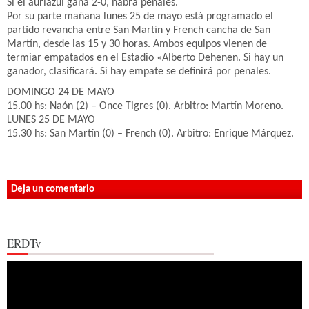
Si el auriazul gana 2-0, habrá penales.
Por su parte mañana lunes 25 de mayo está programado el
partido revancha entre San Martín y French cancha de San
Martín, desde las 15 y 30 horas. Ambos equipos vienen de
termiar empatados en el Estadio «Alberto Dehenen. Si hay un
ganador, clasificará. Si hay empate se definirá por penales.
DOMINGO 24 DE MAYO
15.00 hs: Naón (2) – Once Tigres (0). Arbitro: Martín Moreno.
LUNES 25 DE MAYO
15.30 hs: San Martín (0) – French (0). Arbitro: Enrique Márquez.
Deja un comentario
ERDTv
Reproductor
de
vídeo