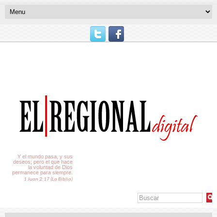
El Tiempo
Y el mundo pasa, y sus
deseos; pero el que hace
la voluntad de Dios
permanece para siempre.
1 Juan 2:17 (La Biblia)