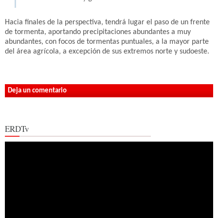
Hacia finales de la perspectiva, tendrá lugar el paso de un frente
de tormenta, aportando precipitaciones abundantes a muy
abundantes, con focos de tormentas puntuales, a la mayor parte
del área agrícola, a excepción de sus extremos norte y sudoeste.
Deja un comentario
ERDTv
Reproductor
de
vídeo