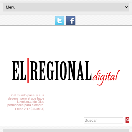
El Tiempo
Y el mundo pasa, y sus
deseos; pero el que hace
la voluntad de Dios
permanece para siempre.
1 Juan 2:17 (La Biblia)