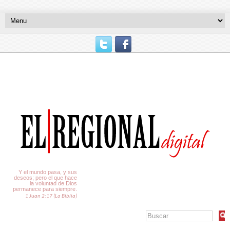
El Tiempo
Y el mundo pasa, y sus
deseos; pero el que hace
la voluntad de Dios
permanece para siempre.
1 Juan 2:17 (La Biblia)